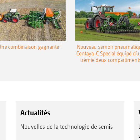
Une combinaison gagnante !
Nouveau semoir pneumatiq
Centaya-C Special équipé d’
trémie deux compartiment
Actualités
Nouvelles de la technologie de semis