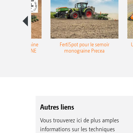
emoir monograine
FertiSpot pour le semoir
ecea-TCC AMAZONE
monograine Precea
Autres liens
Vous trouverez ici de plus amples
informations sur les techniques