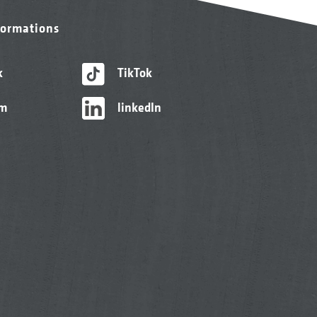
formations
k
TikTok
am
linkedIn