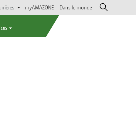
arrières
myAMAZONE
Dans le monde
ices