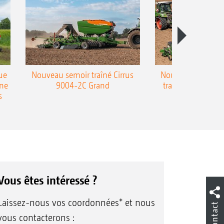
ue
Nouveau semoir traîné Cirrus
Nouveau semoir 
une
9004-2C Grand
traîné Precea-T
s
Vous êtes intéressé ?
Laissez-nous vos coordonnées* et nous
Contact
vous contacterons :