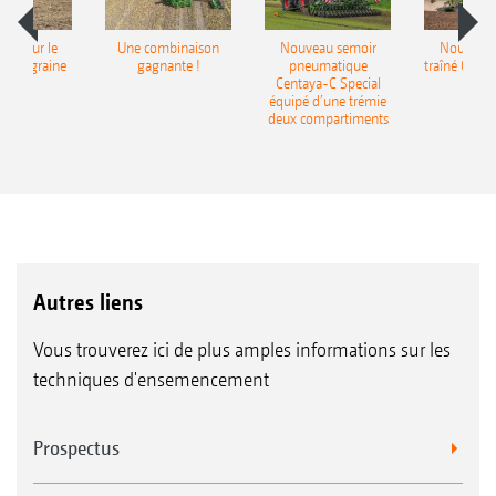
pot pour le
Une combinaison
Nouveau semoir
Nouveau 
monograine
gagnante !
pneumatique
traîné Cirr
recea
Centaya-C Special
Gra
équipé d’une trémie
deux compartiments
Autres liens
Vous trouverez ici de plus amples informations sur les
techniques d'ensemencement
Prospectus