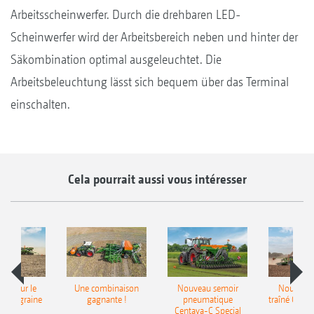
Arbeitsscheinwerfer. Durch die drehbaren LED-
Scheinwerfer wird der Arbeitsbereich neben und hinter der
Säkombination optimal ausgeleuchtet. Die
Arbeitsbeleuchtung lässt sich bequem über das Terminal
einschalten.
Cela pourrait aussi vous intéresser
pot pour le
Une combinaison
Nouveau semoir
Nouveau 
monograine
gagnante !
pneumatique
traîné Cirr
recea
Centaya-C Special
Gra