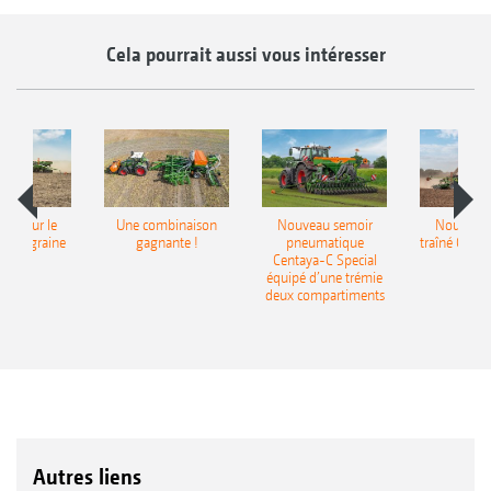
Cela pourrait aussi vous intéresser
pot pour le
Une combinaison
Nouveau semoir
Nouveau 
monograine
gagnante !
pneumatique
traîné Cirr
recea
Centaya-C Special
Gra
équipé d’une trémie
deux compartiments
Autres liens