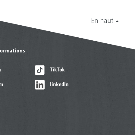
En haut
formations
k
TikTok
am
linkedIn