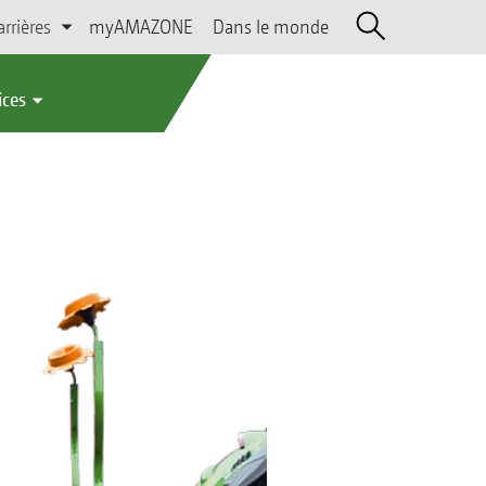
arrières
myAMAZONE
Dans le monde
ices