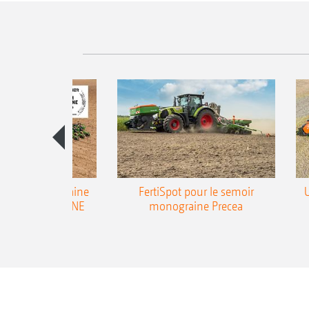
emoir monograine
FertiSpot pour le semoir
ecea-TCC AMAZONE
monograine Precea