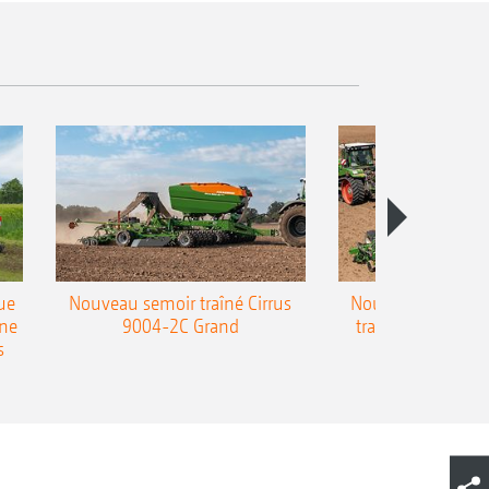
ue
Nouveau semoir traîné Cirrus
Nouveau semoir 
une
9004-2C Grand
traîné Precea-T
s