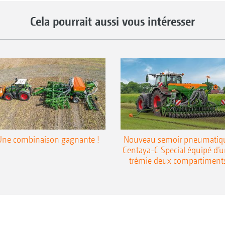
Cela pourrait aussi vous intéresser
Une combinaison gagnante !
Nouveau semoir pneumatiq
Centaya-C Special équipé d’
trémie deux compartiment