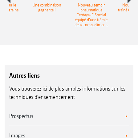
pot pour le
Une combinaison
Nouveau semoir
Nouveau 
monograine
gagnante !
pneumatique
traîné Cirr
recea
Centaya-C Special
Gra
équipé d’une trémie
deux compartiments
Autres liens
Vous trouverez ici de plus amples informations sur les
techniques d'ensemencement
Prospectus
Images