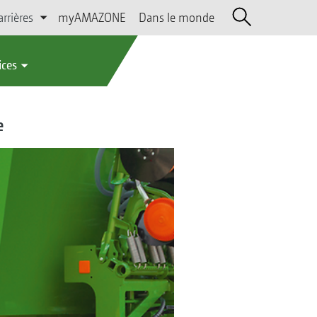
arrières
myAMAZONE
Dans le monde
ices
e