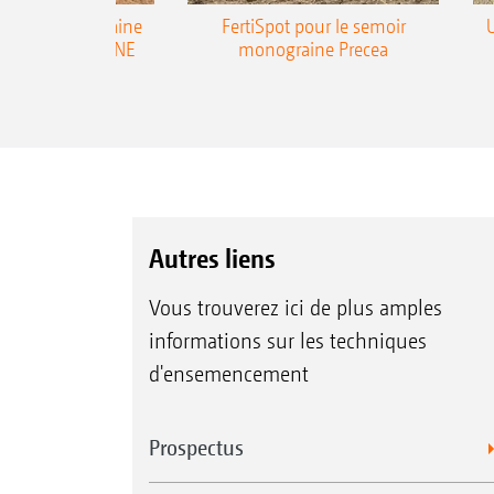
emoir monograine
FertiSpot pour le semoir
ecea-TCC AMAZONE
monograine Precea
Autres liens
Vous trouverez ici de plus amples
informations sur les techniques
d'ensemencement
Prospectus