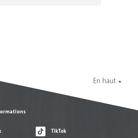
En haut
formations
k
TikTok