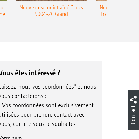
ue
Nouveau semoir traîné Cirrus
Nouveau semoir 
une
9004-2C Grand
traîné Precea-T
s
Vous êtes intéressé ?
Laissez-nous vos coordonnées* et nous
vous contacterons :
* Vos coordonnées sont exclusivement
Contact
utilisées pour prendre contact avec
vous, comme vous le souhaitez.
Votre nom