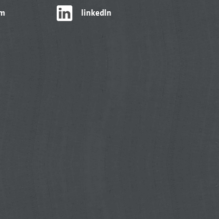
am
linkedIn