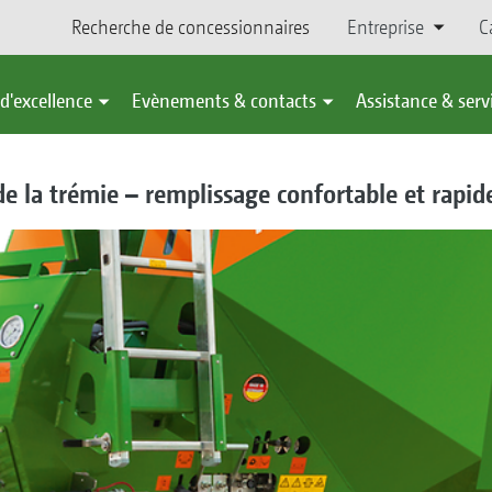
Recherche de concessionnaires
Entreprise
C
d'excellence
Evènements & contacts
Assistance & serv
 la trémie – remplissage confortable et rapid