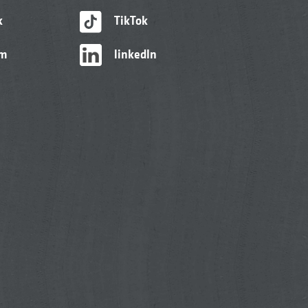
k
TikTok
am
linkedIn