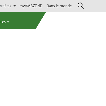
arrières
myAMAZONE
Dans le monde
ices