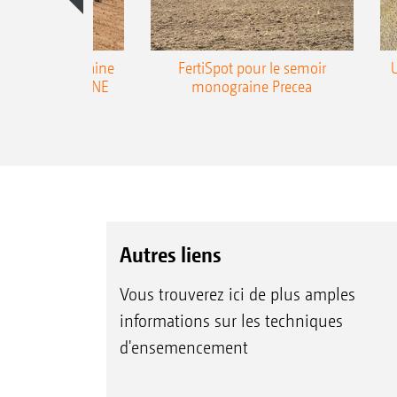
emoir monograine
FertiSpot pour le semoir
ecea-TCC AMAZONE
monograine Precea
Autres liens
Vous trouverez ici de plus amples
informations sur les techniques
d'ensemencement