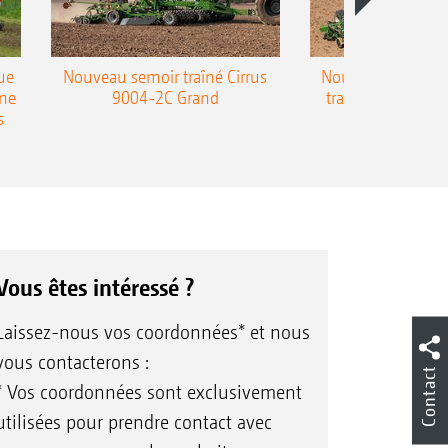
ue
Nouveau semoir traîné Cirrus
Nouveau semoir 
une
9004-2C Grand
traîné Precea-T
s
Vous êtes intéressé ?
Laissez-nous vos coordonnées* et nous
vous contacterons :
Contact
* Vos coordonnées sont exclusivement
utilisées pour prendre contact avec