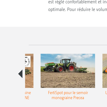
est réglé confortablement et i
optimale. Pour réduire le volu
emoir monograine
FertiSpot pour le semoir
ecea-TCC AMAZONE
monograine Precea