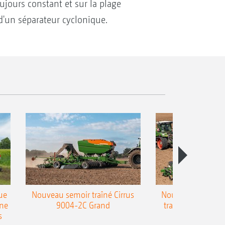
jours constant et sur la plage
d'un séparateur cyclonique.
ue
Nouveau semoir traîné Cirrus
Nouveau semoir 
une
9004-2C Grand
traîné Precea-T
s