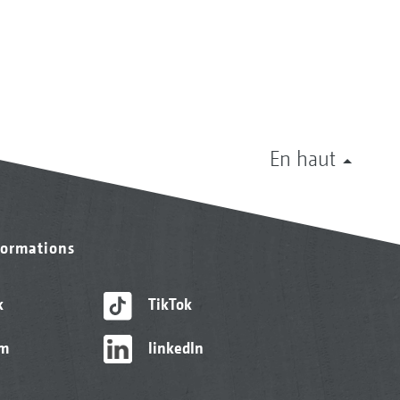
En haut
formations
k
TikTok
am
linkedIn