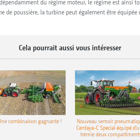
ndépendamment du régime moteur, le régime est ainsi tou
me de poussière, la turbine peut également être équipée 
Cela pourrait aussi vous intéresser
Une combinaison gagnante !
Nouveau semoir pneumatiq
Centaya-C Special équipé d’
trémie deux compartiment