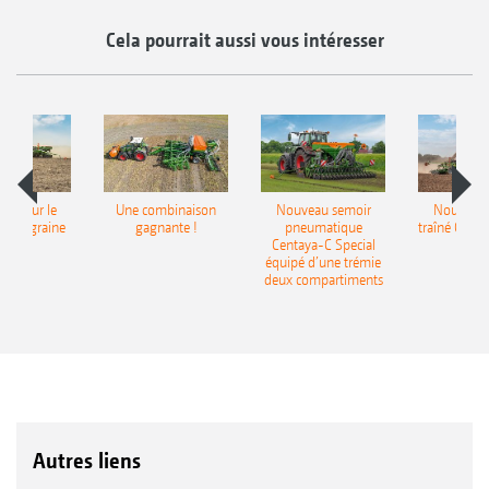
Cela pourrait aussi vous intéresser
pot pour le
Une combinaison
Nouveau semoir
Nouveau 
monograine
gagnante !
pneumatique
traîné Cirr
recea
Centaya-C Special
Gra
équipé d’une trémie
deux compartiments
Autres liens