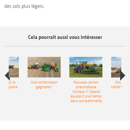
des sols plus légers.
Cela pourrait aussi vous intéresser
pot pour le
Une combinaison
Nouveau semoir
Nouveau 
monograine
gagnante !
pneumatique
traîné Cirr
recea
Centaya-C Special
Gra
équipé d’une trémie
deux compartiments