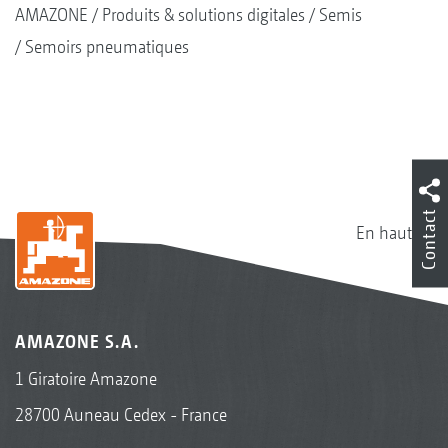
AMAZONE
Produits & solutions digitales
Semis
Semoirs pneumatiques
Contact
En haut
AMAZONE S.A.
1 Giratoire Amazone
28700 Auneau Cedex - France