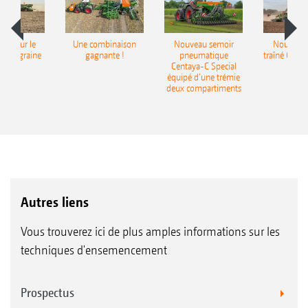
pot pour le
Une combinaison
Nouveau semoir
Nouveau 
monograine
gagnante !
pneumatique
traîné Cirr
recea
Centaya-C Special
Gra
équipé d’une trémie
deux compartiments
Autres liens
Vous trouverez ici de plus amples informations sur les
techniques d'ensemencement
Prospectus