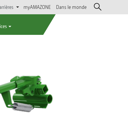
arrières
myAMAZONE
Dans le monde
ices