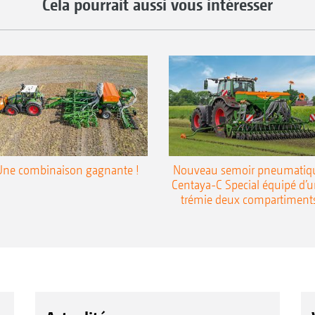
Cela pourrait aussi vous intéresser
Une combinaison gagnante !
Nouveau semoir pneumatiq
Centaya-C Special équipé d’
trémie deux compartiment