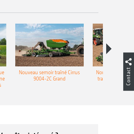
Contact
ue
Nouveau semoir traîné Cirrus
Nouveau semoir 
une
9004-2C Grand
traîné Precea-T
s