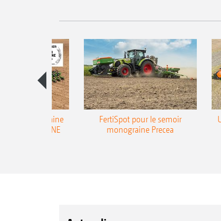
emoir monograine
FertiSpot pour le semoir
ecea-TCC AMAZONE
monograine Precea