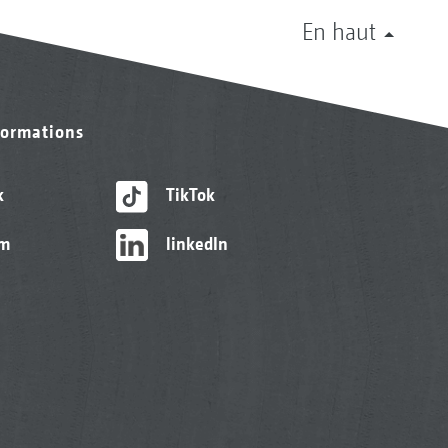
En haut
formations
k
TikTok
am
linkedIn