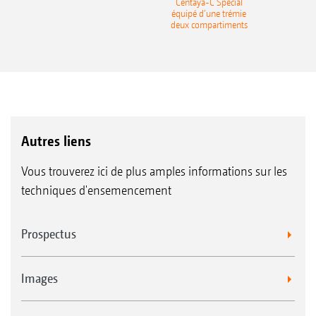
recea
Centaya-C Special
Gra
équipé d’une trémie
deux compartiments
Autres liens
Vous trouverez ici de plus amples informations sur les
techniques d'ensemencement
Prospectus
Images