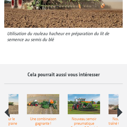
Utilisation du rouleau hacheur en préparation du lit de
semence au semis du blé
Cela pourrait aussi vous intéresser
pot pour le
Une combinaison
Nouveau semoir
Nouveau 
monograine
gagnante !
pneumatique
traîné Cirr