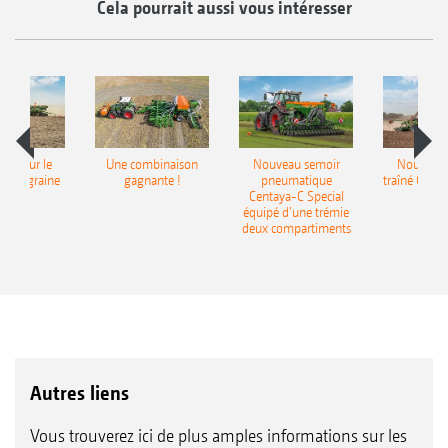
Cela pourrait aussi vous intéresser
pot pour le
Une combinaison
Nouveau semoir
Nouveau 
monograine
gagnante !
pneumatique
traîné Cirr
recea
Centaya-C Special
Gra
équipé d’une trémie
deux compartiments
Autres liens
Vous trouverez ici de plus amples informations sur les