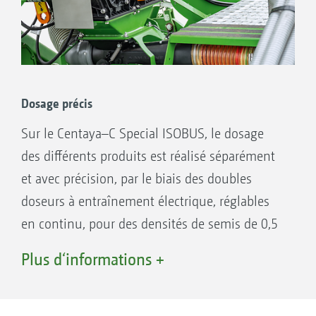
Dosage précis
Sur le Centaya–C Special ISOBUS, le dosage
des différents produits est réalisé séparément
et avec précision, par le biais des doubles
doseurs à entraînement électrique, réglables
en continu, pour des densités de semis de 0,5
à 400 kg/ ha. Avec des inter-rangs de 12,5 et
Plus d‘informations +
15 cm, le Centaya-C Special atteint des
vitesses de travail jusqu’à 10 km/h.
Double doseur pour s'adapter aux produits