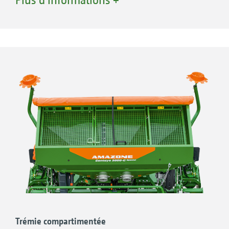
étouffer les adventices, mais aussi favoriser la
biodiversité. En outre, l’apport simultané
d’engrais est une solution efficace qui favorise
un développement rapide des plantules et des
taux de levée importants dans le champ. Pour
l’agriculteur et l’entrepreneur, cette technique
de semis permet des méthodes agronomiques
différentes et une flexibilité élevée pour
associer la semence et l’engrais.
Trémie compartimentée