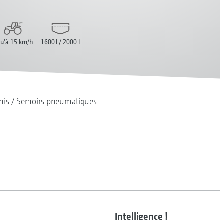
qu'à 15 km/h
1600 l / 2000 l
mis
Semoirs pneumatiques
Intelligence !