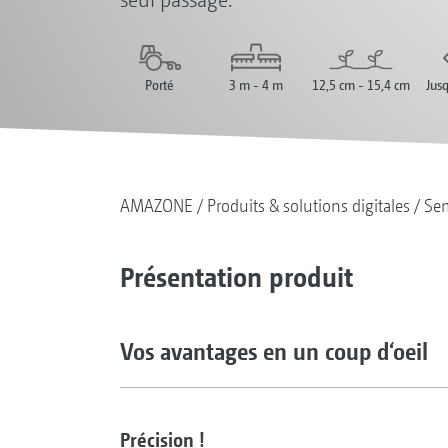
Porté
3 m - 4 m
12,5 cm - 15,4 cm
Jus
AMAZONE
Produits & solutions digitales
Se
Présentation produit
Vos avantages en un coup d‘oeil
Précision !