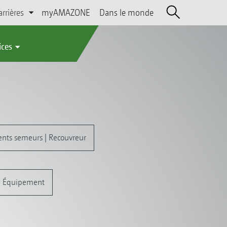
arrières
myAMAZONE
Dans le monde
ices
nts semeurs | Recouvreur
Équipement