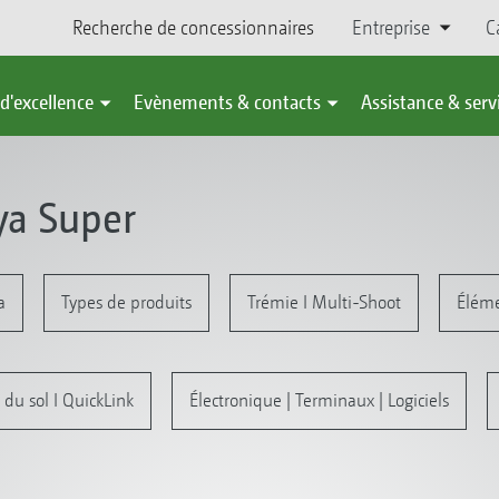
Recherche de concessionnaires
Entreprise
C
d'excellence
Evènements & contacts
Assistance & serv
ya Super
a
Types de produits
Trémie I Multi-Shoot
Éléme
l du sol I QuickLink
Électronique | Terminaux | Logiciels