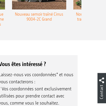
ue
Nouveau semoir traîné Cirrus
Nouveau semoir 
une
9004-2C Grand
traîné Precea-T
s
Vous êtes intéressé ?
Laissez-nous vos coordonnées* et nous
vous contacterons :
Contact
* Vos coordonnées sont exclusivement
utilisées pour prendre contact avec
vous, comme vous le souhaitez.