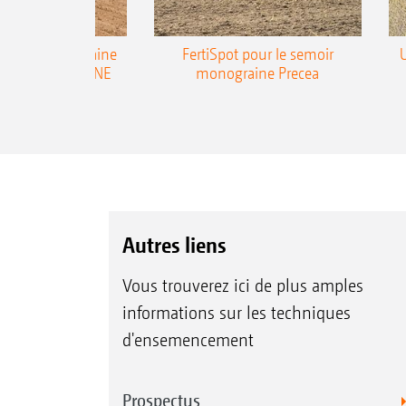
emoir monograine
FertiSpot pour le semoir
ecea-TCC AMAZONE
monograine Precea
Autres liens
Vous trouverez ici de plus amples
informations sur les techniques
d'ensemencement
Prospectus