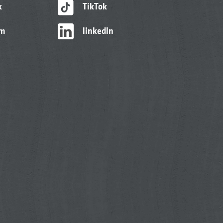
k
TikTok
am
linkedIn