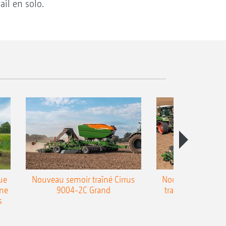
ail en solo.
ue
Nouveau semoir traîné Cirrus
Nouveau semoir 
une
9004-2C Grand
traîné Precea-T
s