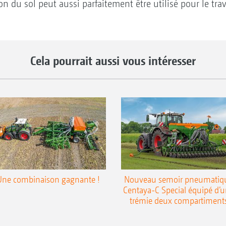
n du sol peut aussi parfaitement être utilisé pour le trav
Cela pourrait aussi vous intéresser
Une combinaison gagnante !
Nouveau semoir pneumatiq
Centaya-C Special équipé d’
trémie deux compartiment