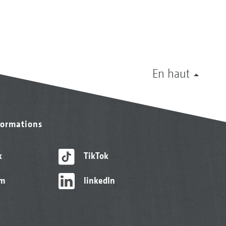
En haut
formations
k
TikTok
am
linkedIn