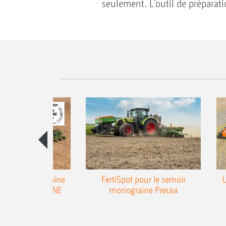
seulement. L'outil de préparatio
emoir monograine
FertiSpot pour le semoir
ecea-TCC AMAZONE
monograine Precea