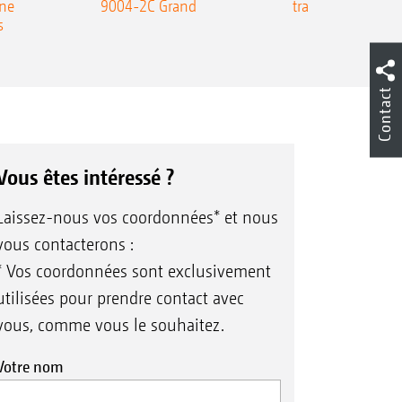
une
9004-2C Grand
traîné Precea-T
s
Contact
Vous êtes intéressé ?
Laissez-nous vos coordonnées* et nous
vous contacterons :
* Vos coordonnées sont exclusivement
utilisées pour prendre contact avec
vous, comme vous le souhaitez.
Votre nom