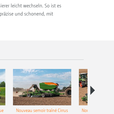
rer leicht wechseln. So ist es
präzise und schonend, mit
ue
Nouveau semoir traîné Cirrus
Nouveau semoir 