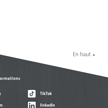
En haut
formations
k
TikTok
am
linkedIn