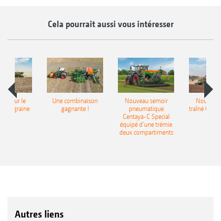
Cela pourrait aussi vous intéresser
pot pour le
Une combinaison
Nouveau semoir
Nouveau 
monograine
gagnante !
pneumatique
traîné Cirr
recea
Centaya-C Special
Gra
équipé d’une trémie
deux compartiments
Autres liens