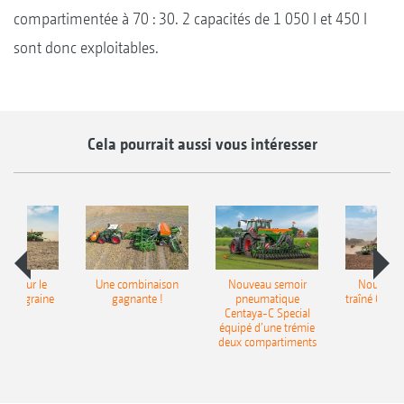
compartimentée à 70 : 30. 2 capacités de 1 050 l et 450 l
sont donc exploitables.
Cela pourrait aussi vous intéresser
pot pour le
Une combinaison
Nouveau semoir
Nouveau 
monograine
gagnante !
pneumatique
traîné Cirr
recea
Centaya-C Special
Gra
équipé d’une trémie
deux compartiments