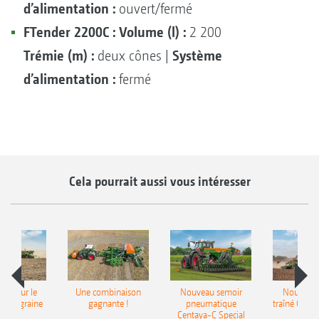
d’alimentation :
ouvert/fermé
FTender 2200C :
Volume (l) :
2 200
Trémie (m) :
Système
deux cônes |
d’alimentation :
fermé
Cela pourrait aussi vous intéresser
pot pour le
Une combinaison
Nouveau semoir
Nouveau 
monograine
gagnante !
pneumatique
traîné Cirr
recea
Centaya-C Special
Gra