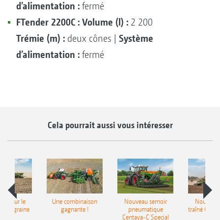
d’alimentation :
fermé
FTender 2200C :
Volume (l) :
2 200
Trémie (m) :
Système
deux cônes |
d’alimentation :
fermé
Cela pourrait aussi vous intéresser
pot pour le
Une combinaison
Nouveau semoir
Nouveau 
monograine
gagnante !
pneumatique
traîné Cirr
recea
Centaya-C Special
Gra