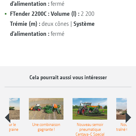
d’alimentation :
fermé
FTender 2200C :
Volume (l) :
2 200
Trémie (m) :
Système
deux cônes |
d’alimentation :
fermé
Cela pourrait aussi vous intéresser
pot pour le
Une combinaison
Nouveau semoir
Nouveau 
monograine
gagnante !
pneumatique
traîné Cirr
recea
Centaya-C Special
Gra