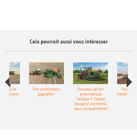
Cela pourrait aussi vous intéresser
pot pour le
Une combinaison
Nouveau semoir
Nouveau 
monograine
gagnante !
pneumatique
traîné Cirr
recea
Centaya-C Special
Gra
équipé d’une trémie
deux compartiments