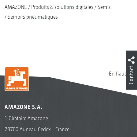
AMAZONE
Produits & solutions digitales
Semis
Semoirs pneumatiques
Contact
En haut
AMAZONE S.A.
1 Giratoire Amazone
28700 Auneau Cedex - France