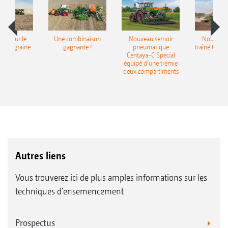
pot pour le
Une combinaison
Nouveau semoir
Nouveau 
monograine
gagnante !
pneumatique
traîné Cirr
recea
Centaya-C Special
Gra
équipé d’une trémie
deux compartiments
Autres liens
Vous trouverez ici de plus amples informations sur les
techniques d'ensemencement
Prospectus