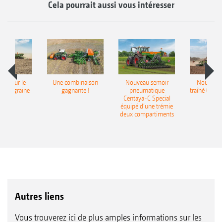
Cela pourrait aussi vous intéresser
pot pour le
Une combinaison
Nouveau semoir
Nouveau 
monograine
gagnante !
pneumatique
traîné Cirr
recea
Centaya-C Special
Gra
équipé d’une trémie
deux compartiments
Autres liens
Vous trouverez ici de plus amples informations sur les