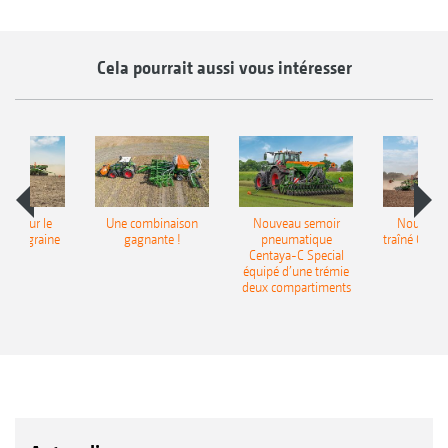
Cela pourrait aussi vous intéresser
pot pour le
Une combinaison
Nouveau semoir
Nouveau 
monograine
gagnante !
pneumatique
traîné Cirr
recea
Centaya-C Special
Gra
équipé d’une trémie
deux compartiments