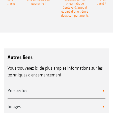
monograine
gagnante !
pneumatique
traîné Cirr
recea
Centaya-C Special
Gra
équipé d’une trémie
deux compartiments
Autres liens
Vous trouverez ici de plus amples informations sur les
techniques d'ensemencement
Prospectus
Images