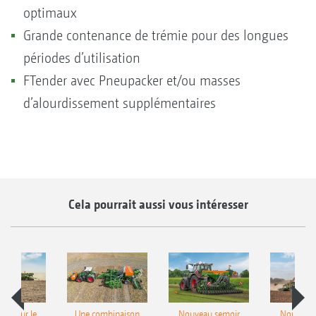
optimaux
Grande contenance de trémie pour des longues
périodes d’utilisation
FTender avec Pneupacker et/ou masses
d’alourdissement supplémentaires
Cela pourrait aussi vous intéresser
pot pour le
Une combinaison
Nouveau semoir
Nouveau 