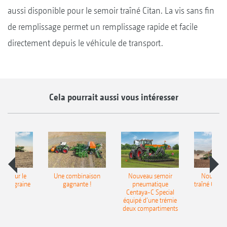
aussi disponible pour le semoir traîné Citan. La vis sans fin
de remplissage permet un remplissage rapide et facile
directement depuis le véhicule de transport.
Cela pourrait aussi vous intéresser
pot pour le
Une combinaison
Nouveau semoir
Nouveau 
monograine
gagnante !
pneumatique
traîné Cirr
recea
Centaya-C Special
Gra
équipé d’une trémie
deux compartiments