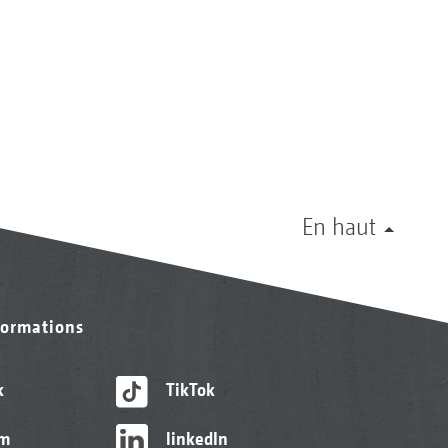
En haut
formations
k
TikTok
am
linkedIn