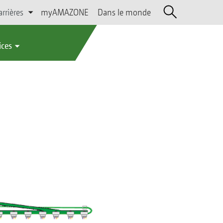
arrières
myAMAZONE
Dans le monde
ices