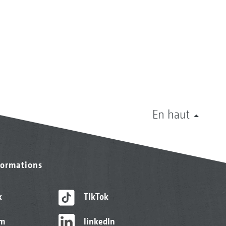
En haut
formations
k
TikTok
am
linkedIn