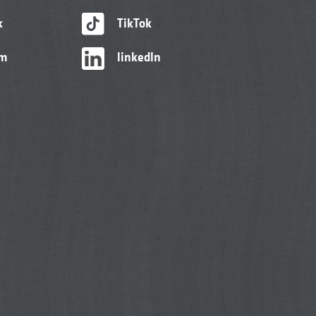
k
TikTok
am
linkedIn