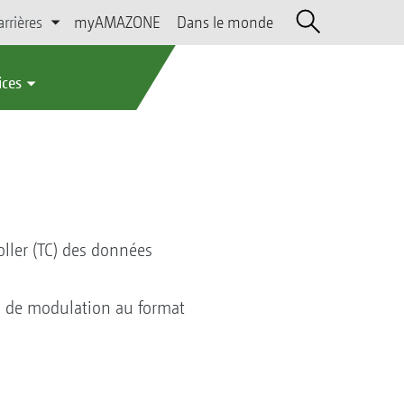
arrières
myAMAZONE
Dans le monde
ices
ller (TC) des données
es de modulation au format