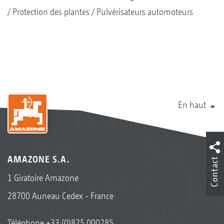
Protection des plantes
Pulvérisateurs automoteurs
En haut
AMAZONE S.A.
Contact
1 Giratoire Amazone
28700 Auneau Cedex - France
Téléphone
+33 (0)825 000285