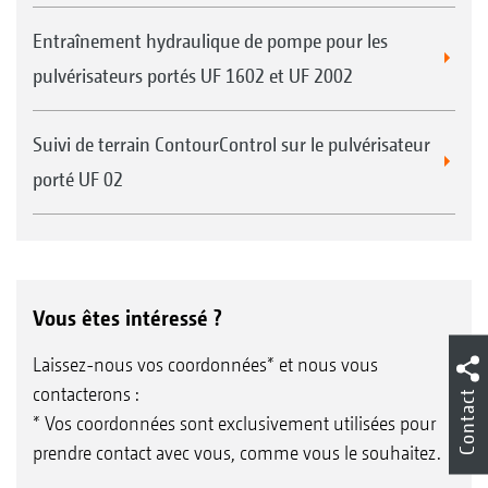
alors le levier vers la nouvelle fonction
Vos avantages :
souhaitée puis on réenclenche le levier et
Entraînement hydraulique de pompe pour les
Remplissage très rapide et sans problème
donc la fonction en le poussant.
pulvérisateurs portés UF 1602 et UF 2002
Puissance d‘aspiration de 150 l/min
Suivi de terrain ContourControl sur le pulvérisateur
Alimentation en eau propre durant
porté UF 02
l‘aspiration et le remplissage sous pression
Incorporation parfaite, même de produits
sous forme de poudre et de granulé, grâce à
une buse incorporatrice supplémentaire
Vous êtes intéressé ?
Support de gobelet mesureur rabattable très
Laissez-nous vos coordonnées* et nous vous
pratique, logé dans le bac incorporateur
contacterons :
Contact
* Vos coordonnées sont exclusivement utilisées pour
SmartCenter avec le pack Standard
prendre contact avec vous, comme vous le souhaitez.