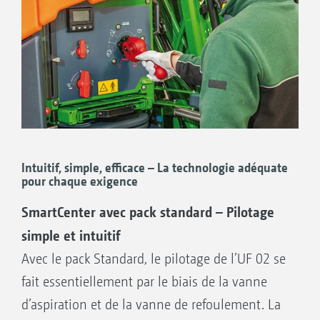
Vos avantages :
Disposition centrale de tous les éléments de
commandes importants, accessibilité
optimale
Tableau de commandes protégé des saletés
et des projections
Coffre de rangement étanche aux
Intuitif, simple, efficace – La technologie adéquate
pour chaque exigence
projections, d’une capacité de 30 l
Bac lave-mains séparé d’une capacité de 20 l
SmartCenter avec pack standard – Pilotage
simple et intuitif
Avec le pack Standard, le pilotage de l’UF 02 se
fait essentiellement par le biais de la vanne
d’aspiration et de la vanne de refoulement. La