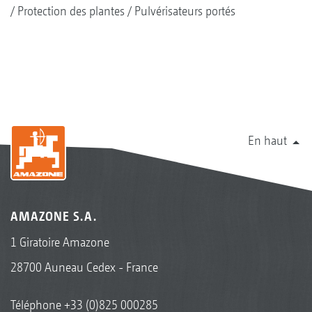
Protection des plantes
Pulvérisateurs portés
La face intérieure de la porte pivotante intègre un
support pour les gants et un gobelet gradué
En haut
AMAZONE S.A.
1 Giratoire Amazone
28700 Auneau Cedex - France
Téléphone
+33 (0)825 000285