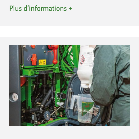
vanne d’aspiration permet de choisir où la
Plus d‘informations +
pompe va aspirer le liquide et la vanne de
refoulement permet de sélectionner vers où il
va être refoulé. La vanne de refoulement 7
voies conçue par AMAZONE facilite le pilotage
côté pression.
Distributeur de savon facilement accessible sous le
bac lave-mains
SmartCenter avec pack Confort – Pilotage
facile