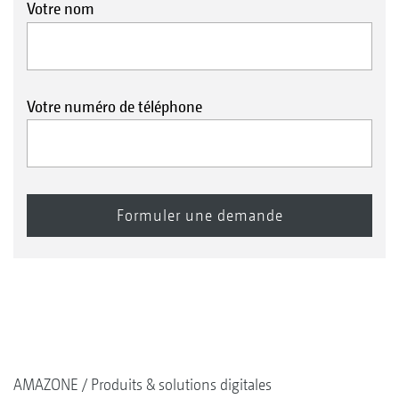
Votre nom
Votre numéro de téléphone
Commande simple par le biais d’une vanne de
Bac incorporateur avec possibilité d’égouttage pour
refoulement 7 voies
les bidons vides
AMAZONE
Produits & solutions digitales