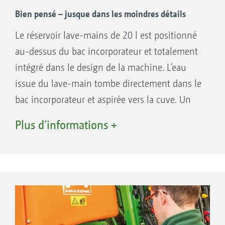
important du côté du tracteur. Avec le pack
Bien pensé – jusque dans les moindres détails
Standard et le pack Confort, AMAZONE propose
Le réservoir lave-mains de 20 l est positionné
deux solutions particulièrement confortables
au-dessus du bac incorporateur et totalement
pour le pilotage de l’UF 02.
intégré dans le design de la machine. L’eau
issue du lave-main tombe directement dans le
bac incorporateur et aspirée vers la cuve. Un
distributeur de savon facilement accessible est
Plus d‘informations +
logé en dessous du bac lave-mains. En
standard, l’UF 02 est équipé d’un coffre de
rangement à deux compartiments étanche aux
projections. Il a une capacité totale de 30 l et
est destiné à ranger les E.P.I. propres et
contaminés.