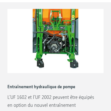
Avantages de la pompe à pistons
membranes :
Simplicité d’utilisation grâce à l’amorçage
automatique au début du processus de
remplissage
Capacités de pulvérisation continues très
élevées avec des pressions jusqu’à 10 bars
Protégée du fonctionnement à sec et
résistante à l’engrais liquide
Longévité élevée
Entraînement hydraulique de pompe
L’UF 1602 et l’UF 2002 peuvent être équipés
en option du nouvel entraînement