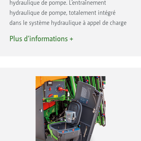
hydraulique de pompe. L’entraînement
hydraulique de pompe, totalement intégré
dans le système hydraulique à appel de charge
du pulvérisateur, offre une solution
Plus d‘informations +
confortable et flexible de la pompe de
pulvérisation.
Avantages de l’entraînement hydraulique de
pompe :
Entraînement de pompe indépendant du
tracteur
Pompe préservée car les surrégimes sont
évités
Attelage et dételage faciles
Économique en carburant