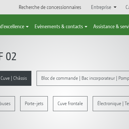
Recherche de concessionnaires
Entreprise
C
d'excellence
Evènements & contacts
Assistance & serv
F 02
 Cuve | Châssis
Bloc de commande | Bac incorporateur | Pom
 buses
Porte-jets
Cuve frontale
Électronique | Te