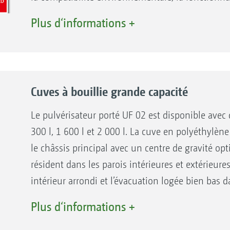
l’adéquation visuelle à l’usage du produit, mais a
Plus d‘informations +
Cuves à bouillie grande capacité
Le pulvérisateur porté UF 02 est disponible avec 
300 l, 1 600 l et 2 000 l. La cuve en polyéthylèn
le châssis principal avec un centre de gravité op
résident dans les parois intérieures et extérieure
intérieur arrondi et l’évacuation logée bien bas 
de la cuve est de ce fait rapide et efficace ave
Plus d‘informations +
Le remplissage de la cuve est réalisé soit par aspi