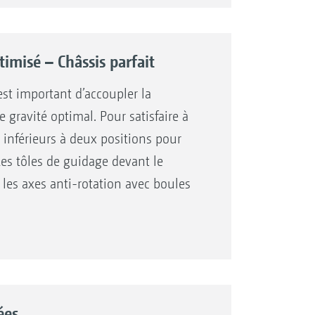
e est ainsi évitée de façon efficace
ation intensive et pour éviter les
ment au fond de la cuve. La buse de
timisé – Châssis parfait
 couvercle facile à ouvrir sont
est important d’accoupler la
 gravité optimal. Pour satisfaire à
e inférieurs à deux positions pour
Les tôles de guidage devant le
ur les axes anti-rotation avec boules
çues pour la Cat. 2 et la Cat. 3. La
à la Cat. 3.
ées