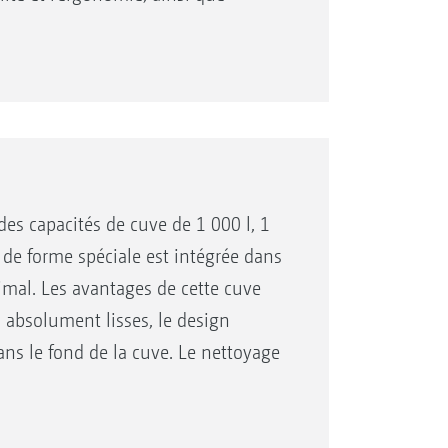
ussi la sécurité.
des capacités de cuve de 1 000 l, 1
e de forme spéciale est intégrée dans
timal. Les avantages de cette cuve
s absolument lisses, le design
dans le fond de la cuve. Le nettoyage
c un minimum de volumes résiduels.
ration, soit par pression extérieur à