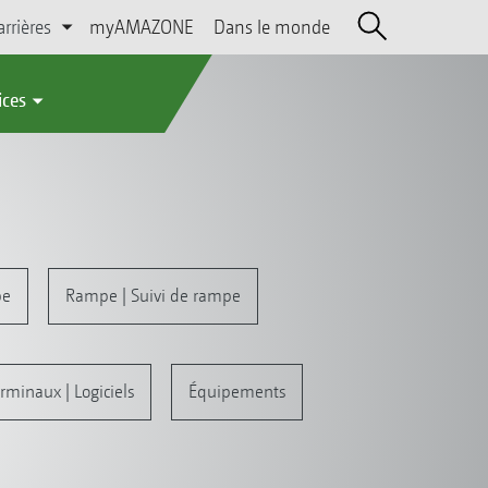
arrières
myAMAZONE
Dans le monde
ices
pe
Rampe | Suivi de rampe
rminaux | Logiciels
Équipements