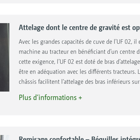
proximité du fond de cuve. La formation de mouss
pendant le remplissage. Pour une puissance d‘agit
dépôts, l‘organe agitateur est positionné directe
Attelage dont le centre de gravité est op
nettoyage intérieur, la purge d’air de la cuve et le
positionnés sur la partie supérieure.
Avec les grandes capacités de cuve de l’UF 02, il 
machine au tracteur en bénéficiant d’un centre de
cette exigence, l’UF 02 est doté de bras d’attelag
être en adéquation avec les différents tracteurs. 
châssis facilitent l‘attelage des bras inférieurs s
de Cat. 3. Les dimensions d‘accouplement sont con
Plus d‘informations +
taille de l’axe pour le tirant supérieur correspond 
Remisage confortable – Béquilles intégr