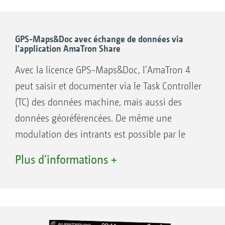
Mode d’affichage Cartes avec AmaTron Twin –
dans la poignée
Représentation claire de la machine, de ses tronçons
Repose-main réglable
et des boutons de commande à droite de l’écran du
terminal mobile.
Affectation libre et personnalisée des
GPS-Maps&Doc avec échange de données via
l'application AmaTron Share
touches
Avec la licence GPS-Maps&Doc, l’AmaTron 4
peut saisir et documenter via le Task Controller
(TC) des données machine, mais aussi des
données géoréférencées. De même une
modulation des intrants est possible par le
Application AmaTron Twin
biais du traitement des cartes de modulation
Plus d‘informations +
au format shape et au format ISO-XML.
Avantages de GPS-Maps&Docs avec l’Appli
AmaTron Share :
Système intuitif pour l’exécution des cartes