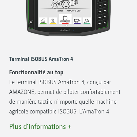
Regardez par exemple les données machine
sur l’affichage cartographique.
Possibilité de pilotage machine par le biais
du terminal du tracteur ou d’une solution 2
terminaux
Assignation flexible du mode d’affichage
Terminal ISOBUS AmaTron 4
carte et machine entre le terminal du
Fonctionnalité au top
tracteur et le terminal utilisateur
Le terminal ISOBUS AmaTron 4, conçu par
Concept de pilotage unique. Affichages
AMAZONE, permet de piloter confortablement
configurés librement et interfaces opérateur
de manière tactile n’importe quelle machine
individuelles pour chaque conducteur
agricole compatible ISOBUS. L’AmaTron 4
Fonctions utiles supplémentaires, telles que
autorise toutes les fonctions ISOBUS – avec un
Plus d‘informations +
la descente anticipée automatique de rampe
plus en matière de confort, de convivialité et
sur votre pulvérisateur AMAZONE