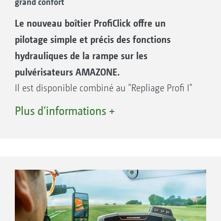
grand confort
Vos avantages :
Le nouveau boîtier ProfiClick offre un
Ecran une ligne, très contrasté et éclairé
Coupure principale et coupure de tronçons
pilotage simple et précis des fonctions
Jusqu‘à 9 tronçons
hydrauliques de la rampe sur les
Affichage numérique de la pression
pulvérisateurs AMAZONE.
Affichage numérique du niveau de
Il est disponible combiné au "Repliage Profi I"
remplissage
électro-hydraulique. Tous les éléments de
Plus d‘informations +
Affichage de position et de verrouillage de
pilotage du boîtier de commande ProfiClick
rampe
sont positionnés de façon ergonomique et
Compteur d’hectares (compteur global et
reliés directement à une fonction. Les
compteur journalier)
potentiomètres pour le correcteur de dévers
Touche +/- 10 %
sur la rampe peuvent être pilotés à l’aveugle.
Gestion des chantiers
Le conducteur peut ainsi parfaitement se
concentrer sur la conduite.