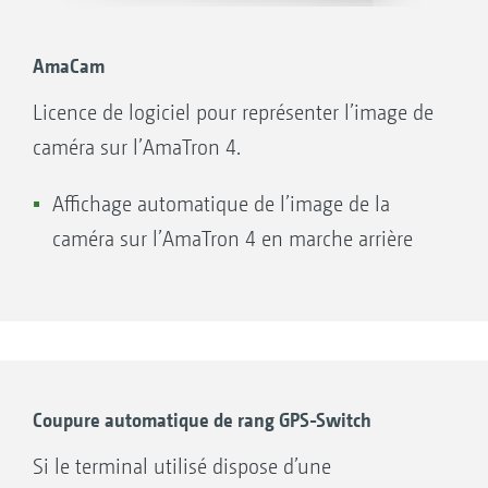
l’AmaTron 4 par WIFI, permet d’échanger
facilement en ligne toutes les données. Ainsi,
AmaCam
l'application facilite par exemple l'envoi de
Licence de logiciel pour représenter l’image de
cartes de modulation depuis votre ordinateur
caméra sur l’AmaTron 4.
vers l'AmaTron 4. De même après le travail, les
Affichage automatique de l’image de la
données des tâches réalisées sont envoyées
caméra sur l’AmaTron 4 en marche arrière
sous forme de documentation PDF via un
cloud, par mail ou par messagerie, telle que
WhatsApp, aux clients ou au bureau. La
gestion des données est très conviviale.
Coupure automatique de rang GPS-Switch
Si le terminal utilisé dispose d’une