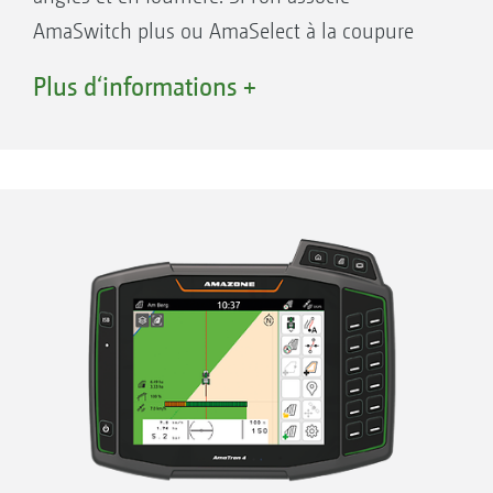
Augmentation de la précision, même de
AmaSwitch plus ou AmaSelect à la coupure
nuit ou à des vitesses plus élevées
automatique de tronçons GPS-Switch avec
Plus d‘informations +
Moins de chevauchement et de manques
Section Control, on a une coupure
Economie d‘intrants
automatique buse à buse avec des tronçons de
Réduction des dégâts sur les cultures et
50 cm. Les surfaces de chevauchement sont
réduction des impacts environnementaux
ainsi nettement réduites et sont jusqu’à 85 %
moins élevées par rapport aux coupures de
« Avec Section Control, l’ordinateur ISOBUS
tronçons conventionnelles Section Control.
assure une bonne part du travail du
Ainsi l’association de GPS-Switch et de la buse
conducteur. »
à buse entraîne des économies considérables
(dlz agrarmagazin – "Rapport épandeur
de produits (suivant les parcelles, la largeur de
d’engrais ZA-TS"· 02/2017)
travail et le nombre de tronçons) par rapport à
Jusqu‘à 85 %* de chevauchement en moins
la technique utilisée jusqu’à présent.
par rapport à la coupure conventionnelle