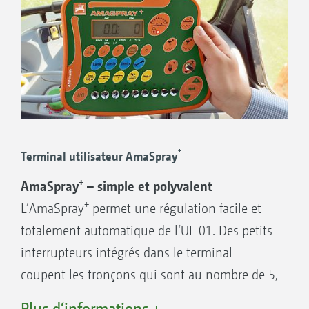
+
Terminal utilisateur AmaSpray
+
AmaSpray
– simple et polyvalent
+
L’AmaSpray
permet une régulation facile et
totalement automatique de l‘UF 01. Des petits
interrupteurs intégrés dans le terminal
coupent les tronçons qui sont au nombre de 5,
+
7 ou 9. L’AmaSpray
est doté d’un affichage
Plus d‘informations +