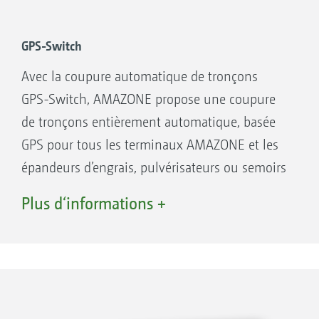
Section Control, par ex. en fourrière
* Valeurs en fonction de la forme de la parcelle,
GPS-Switch
de la largeur de travail et du nombre de
Avec la coupure automatique de tronçons
tronçons
GPS-Switch, AMAZONE propose une coupure
de tronçons entièrement automatique, basée
GPS pour tous les terminaux AMAZONE et les
épandeurs d’engrais, pulvérisateurs ou semoirs
compatibles ISOBUS.
Plus d‘informations +
GPS-Switch basic
Coupure automatique jusqu’à 16 tronçons
Création d’une fourrière virtuelle
Anticipation de descente automatique de