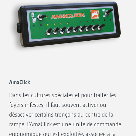
rampe sur un pulvérisateur AMAZONE
En option pour AmaTron 4
GPS-Switch pro
(extension du GPS-Switch
basic)
Zoom automatique à l’approche de la
fourrière et marquage d’obstacle
AmaClick
Dans les cultures spéciales et pour traiter les
Grâce à une coupure précise, GPS-Switch
foyers infestés, il faut souvent activer ou
permet d’éviter les chevauchements en
désactiver certains tronçons au centre de la
fourrière ou sur les pointes.
rampe. L‘AmaClick est une unité de commande
ergonomique qui est exploitée, associée à la