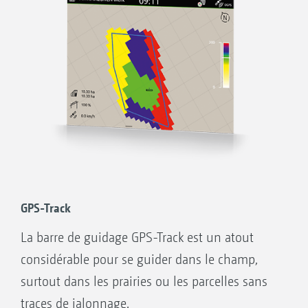
de modulation
Régulation automatique du débit, spécifique
à la surface parcellaire
Affichage des limites de champ inactives et
détection automatique de champ en roulant
sur la parcelle
Gestion optimale des cultures grâce à une
application en adéquation avec les besoins
Avec l’Appli AmaTron Share, importer
facilement les chantiers au format ISO-XML
GPS-Track
ou au format shape et exporter les chantiers
La barre de guidage GPS-Track est un atout
traités au format ISO-XML ou au format PDF,
considérable pour se guider dans le champ,
sous forme de résumé de chantier
surtout dans les prairies ou les parcelles sans
Commencer directement à travailler et
traces de jalonnage.