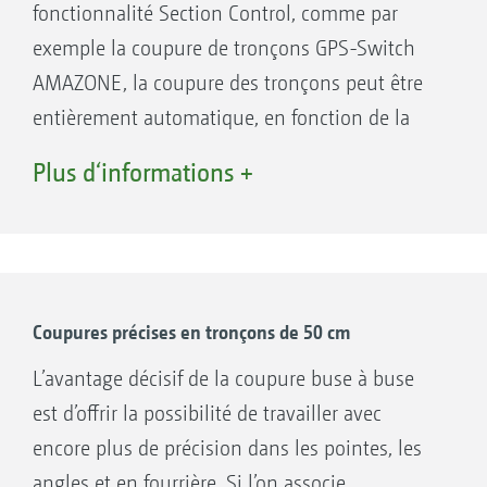
fonctionnalité Section Control, comme par
exemple la coupure de tronçons GPS-Switch
1. Création d’une carte de modulation dans un
AMAZONE, la coupure des tronçons peut être
système d'information et de gestion agricole et
entièrement automatique, en fonction de la
modulation intra-parcellaire automatique de
position GPS. Une fois le champ créé, en mode
Plus d‘informations +
la dose avec l’AmaTron 4
automatique le conducteur peut se concentrer
2. ISO-XML et shape
entièrement sur la conduite de la machine car
3. ISO-XML et PDF
la coupure des tronçons dans les pointes et en
fourrière est entièrement automatique.
Coupures précises en tronçons de 50 cm
Avantages de la coupure automatiques de
L’avantage décisif de la coupure buse à buse
tronçons :
est d’offrir la possibilité de travailler avec
Davantage de confort et moins de stress
encore plus de précision dans les pointes, les
pour l’utilisateur
angles et en fourrière. Si l’on associe