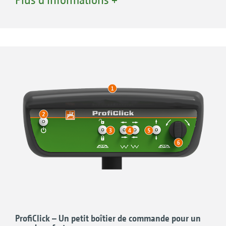
digital de la pression et du niveau de la cuve.
Il enregistre les volumes appliqués et les
surfaces traitées. Le pilotage des fonctions
hydrauliques est réalisé par les distributeurs
du tracteur. L’inclinaison et le verrouillage de
rampe sont également affichés sur
+
+
l’AmaSpray
. En option, l‘AmaSpray
permet le
repliage unilatéral de rampe ou le pilotage des
buses de bordure.
+
Le terminal AmaSpray
peut aussi être utilisé
avec l’interface série pour la documentation
automatique (ASD) et la modulation intra-
parcellaire.
ProfiClick – Un petit boîtier de commande pour un