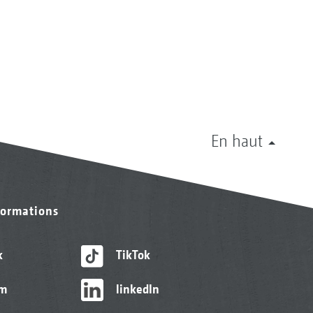
En haut
formations
k
TikTok
am
linkedIn