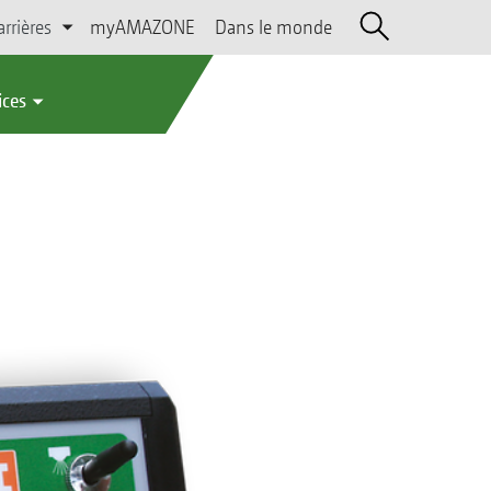
arrières
myAMAZONE
Dans le monde
ices