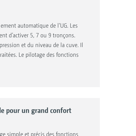
alement automatique de l‘UG. Les
t d’activer 5, 7 ou 9 tronçons.
pression et du niveau de la cuve. Il
raitées. Le pilotage des fonctions
racteur. L’inclinaison et le
ur l’AmaSpray+. En option,
lement ou de piloter les buses de
c l’interface série pour la
de pour un grand confort
n intra-parcellaire.
ge simple et précis des fonctions