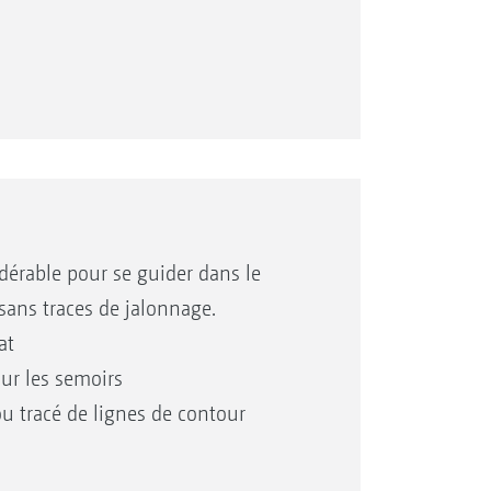
la parcelle
tation claire de la machine, de ses
at shape et exporter les chantiers
cran du terminal mobile.
dérable pour se guider dans le
ées
 sans traces de jalonnage.
at
ur les semoirs
ou tracé de lignes de contour
nt !