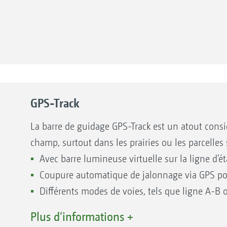
’Appli AmaTron Share :
es cartes de modulation
écifique à la surface parcellaire
ctives et détection automatique de champ en roulant sur 
e à une application en adéquation avec les besoins
Mode d’affichage Cartes avec AmaTron Twin – Représen
GPS-Track
er facilement les chantiers au format ISO-XML ou au form
tronçons et des boutons de commande à droite de l’é
rmat PDF, sous forme de résumé de chantier
La barre de guidage GPS-Track est un atout consi
et décider ensuite si les données doivent être enregistr
champ, surtout dans les prairies ou les parcelles
Avec barre lumineuse virtuelle sur la ligne d’ét
Coupure automatique de jalonnage via GPS po
Différents modes de voies, tels que ligne A-B 
transmission numérique des données. Testez maintena
En option pour AmaTron 4
 à l’AmaTron 4 par WIFI,
Plus d‘informations +
 toutes les données. Ainsi,