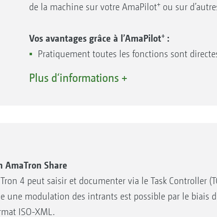
bou
GPS sur le second affichage
+
de la machine sur votre AmaPilot
ou sur d’autre
doigt
du 
Représentation claire et fidèle à
Barre d’état librement configurable. Les param
l’original de la machine et de ses tronçons
+
Vos avantages grâce à l’AmaPilot
:
le champ de vision
Pratiquement toutes les fonctions sont directe
Le menu de démarrage rapide très pratique pe
dans la poignée
exportation rapides des données de chantier
Plus d‘informations +
Repose-main réglable
Affectation libre et personnalisée des touches
on AmaTron Share
ron 4 peut saisir et documenter via le Task Controller (
une modulation des intrants est possible par le biais d
ormat ISO-XML.