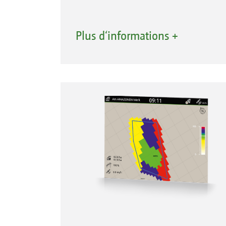
Avantages de GPS-Maps&Docs avec l
Plus d‘informations +
Système intuitif pour l’exécution d
Régulation automatique du débit, sp
Affichage des limites de champ ina
Gestion optimale des cultures grâc
Avec l’Appli AmaTron Share, import
traités au format ISO-XML ou au fo
Commencer directement à travailler 
Application AmaTron Share pour la 
L'application AmaTron Share, associée
permet d’échanger facilement en ligne