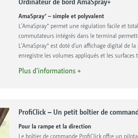
Ordinateur de bord AmaSpray+
+
AmaSpray
– simple et polyvalent
+
L’AmaSpray
permet une régulation facile et tot
commutateurs intégrés dans le terminal permetten
+
L’AmaSpray
est doté d’un affichage digital de la 
enregistre les volumes appliqués et les surfaces t
hydrauliques est réalisé par les distributeurs du t
Plus d‘informations +
verrouillage de rampe sont également affichés s
l‘AmaSpray+ permet de replier la rampe unilatéra
bordure.
+
Le terminal AmaSpray
peut aussi être utilisé ave
ProfiClick – Un petit boîtier de comman
documentation automatique (ASD) et la modulatio
Pour la rampe et la direction
Vos avantages :
Le boîtier de commande ProfiClick offre un pilota