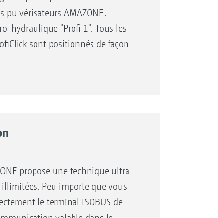
les pulvérisateurs AMAZONE.
 tronçons
tro-hydraulique "Profi 1". Tous les
fiClick sont positionnés de façon
n. Les potentiomètres pour le
e
tomatique du pulvérisateur peuvent
mpe
rale fixe sur la commande. Le
eur journalier)
 sur la conduite.
ns hydrauliques d’un pulvérisateur
on
+
ay
ou à n’importe quel terminal
t confortable des fonctions
. Côté tracteur, un distributeur
ONE propose une technique ultra
écial) :
 illimitées. Peu importe que vous
atéral de la rampe
rectement le terminal ISOBUS de
 (alternative au repliage par
communication valable dans le