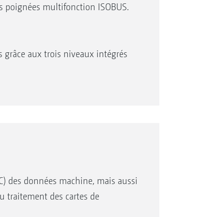
tons de commande à droite de l’écran
s poignées multifonction ISOBUS.
terminal mobile.
ètres importants sont toujours dans
s grâce aux trois niveaux intégrés
rmet une importation et une
TC) des données machine, mais aussi
u traitement des cartes de