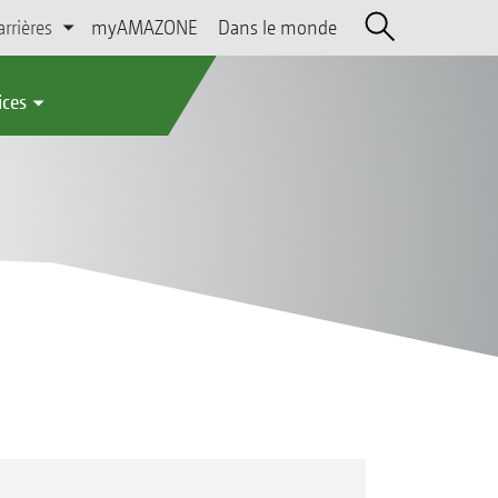
arrières
myAMAZONE
Dans le monde
ices