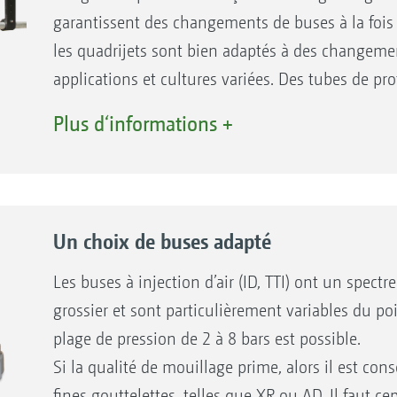
garantissent des changements de buses à la fois r
les quadrijets sont bien adaptés à des changeme
applications et cultures variées. Des tubes de pr
la rampe ou, sur demande, sur toute la largeur de
Plus d‘informations +
longues buses à injection et des porte-jets multi
Un choix de buses adapté
Les buses à injection d’air (ID, TTI) ont un spectr
grossier et sont particulièrement variables du po
plage de pression de 2 à 8 bars est possible.
Si la qualité de mouillage prime, alors il est cons
fines gouttelettes, telles que XR ou AD. Il faut c