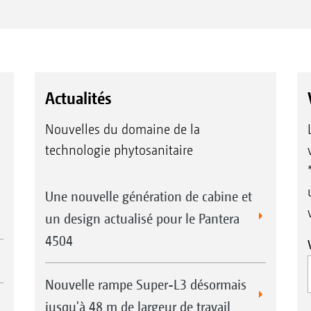
raison des réglementations de distance en v
bordure est alors recommandée.
Gestion des buses de bordure
Pour une pulvérisation précise jusqu‘en limit
buses de bordure peuvent délimiter avec plus
Actualités
pulvérisation.
Nouvelles du domaine de la
technologie phytosanitaire
Exemples
Lor
1) Lechler IDN 120-025
AMA
2) TeeJet XRC 110-025
une
Une nouvelle génération de cabine et
3) Buse à jet plat à injection AirMix 110-
per
04
sim
un design actualisé pour le Pantera
4504
Nouvelle rampe Super-L3 désormais
jusqu'à 48 m de largeur de travail