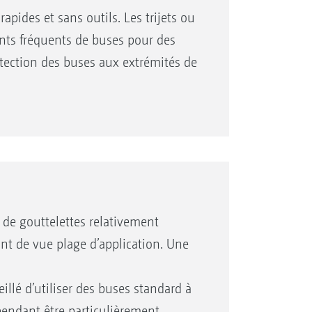
apides et sans outils. Les trijets ou
nts fréquents de buses pour des
otection des buses aux extrémités de
 travail assurent la protection des
ples.
e de gouttelettes relativement
int de vue plage d’application. Une
eillé d’utiliser des buses standard à
ependant être particulièrement