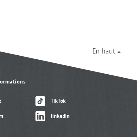
En haut
formations
k
TikTok
am
linkedIn