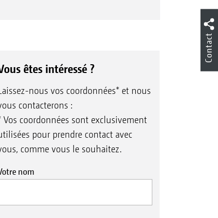
igueur, la commutation de buse de
Contact
e, entre deux cultures sensibles, les
 de précision la courbe de
Vous êtes intéressé ?
Laissez-nous vos coordonnées* et nous
vous contacterons :
s de l’achat d’un pulvérisateur
ZONE, vous recevez gratuitement
* Vos coordonnées sont exclusivement
 clé de montage des buses qui vous
utilisées pour prendre contact avec
met un changement encore plus
vous, comme vous le souhaitez.
ple des buses.
Votre nom