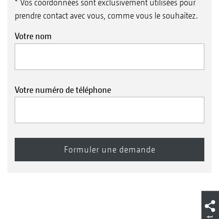
* Vos coordonnées sont exclusivement utilisées pour
prendre contact avec vous, comme vous le souhaitez.
Votre nom
Votre numéro de téléphone
AmaClick
Dans les cultures spéciales et pour traiter les foyers
infestés, il faut souvent activer ou désactiver certains
tronçons au centre de la rampe. L‘AmaClick est une
unité de commande ergonomique qui est exploitée,
associée à la poignée multifonction AmaPilot+, ou
seule avec un terminal ISOBUS.