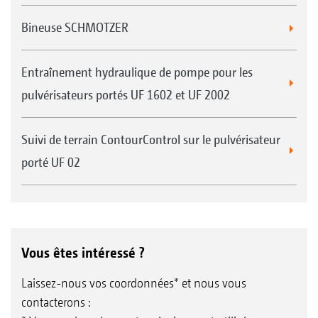
GPS-Switch pro (une extension du GPS-
Switch basic)
Bineuse SCHMOTZER
Coupure automatique jusqu’à 128 tronçons,
en particulier pour la technique de
Entraînement hydraulique de pompe pour les
protection phytosanitaire avec coupure
pulvérisateurs portés UF 1602 et UF 2002
individuelle des buses
Marquage d’obstacles (par exemple trou
Suivi de terrain ContourControl sur le pulvérisateur
d’eau, pylônes de lignes électriques)
porté UF 02
Zoom automatique à l’approche de la
fourrière
En option pour AmaTron 4
Vous êtes intéressé ?
Laissez-nous vos coordonnées* et nous vous
contacterons :