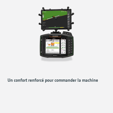
ROBUSTE !
Écran tactile 8 pouces anti-reflets avec
boîtier en aluminium, étanche à l’eau et à la
poussière
Repose-main ergonomique à l’arrière pour
une bonne prise en main
BIEN PENSÉ !
Un confort renforcé pour commander la machine
Menus de navigation clairs, adaptés à la
pratique pour une utilisation simple et
intuitive
Pilotage via l’écran tactile ou les touches