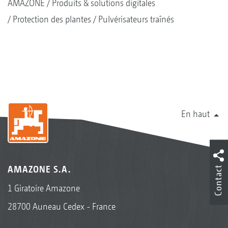
AMAZONE
Produits & solutions digitales
Protection des plantes
Pulvérisateurs traînés
En haut
AMAZONE S.A.
Contact
1 Giratoire Amazone
28700 Auneau Cedex - France