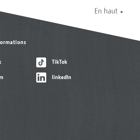
En haut
formations
k
TikTok
am
linkedIn