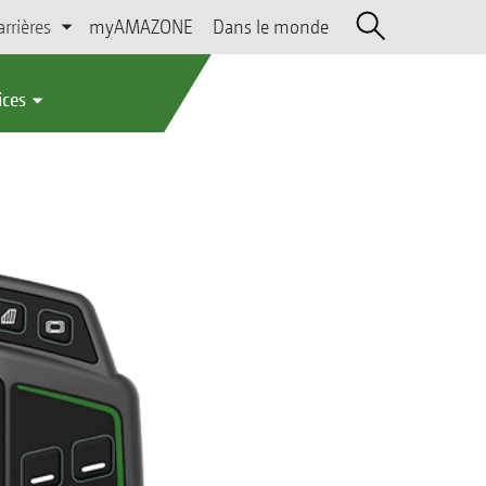
arrières
myAMAZONE
Dans le monde
ices