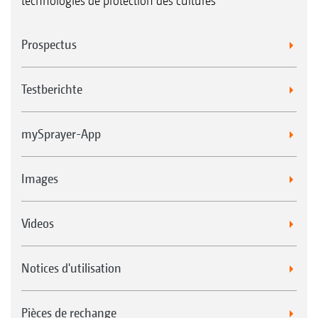
technologies de protection des cultures
mesure – du pack Standard intuitif au
pack Confort plus à écran tactile.
Prospectus
5. Léger, compact, maniable – Mode de
construction court avec fusées directrices et
Testberichte
angle de braquage jusqu’à 28 degrés.
6. Pilotage actif Contour-Control pour un
mySprayer-App
guidage optimal de la hauteur de rampe
7. SwingStop pour un amortissement actif
Images
des fouettements afin de réduire les
mouvements horizontaux de la rampe
Videos
Notices d'utilisation
Pièces de rechange