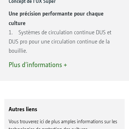
précision, une efficacité et un confort
Concept de l'UX Super
exceptionnels, afin d’assurer de bons
Une précision performante pour chaque
rendements et une rentabilité élevée.
culture
1. Systèmes de circulation continue DUS et
DUS pro pour une circulation continue de la
bouillie.
2. Tronçons de 50 cm, écart des buses de
Plus d‘informations +
25 cm et sélection optimale des buses grâce à
des coupures électriques buse à buse
AmaSwitch plus et AmaSelect.
3. Faible hauteur et compact au transport
grâce au design de cuve novateur et au mode
Autres liens
de construction des rampes.
Vous trouverez ici de plus amples informations sur les
4. SmartCenter : Tableaux de commande sur