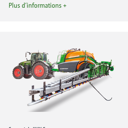
phytosanitaire chimique selon des critères
Plus d‘informations +
écologiques et économiques.
Pour relever ce défi, il est nécessaire
d'appliquer les produits phytosanitaires avec la
plus grande précision. Cela permet ainsi de
réduire les quantités utilisées, de limiter la
dérive et de garantir les rendements.
Grâce aux solutions techniques de l'UX Super
d'AMAZONE, l'agriculture de précision s'invite
dans vos parcelles. Que vous optiez pour la
coupure buse à buse, l'application en bandes
ou le Spot-Spraying, le suivi actif de rampe ou
l'injection directe, avec l'UX Super vous
maîtrisez la gestion de vos cultures avec une