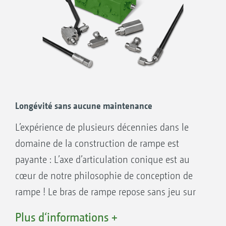
Longévité sans aucune maintenance
L’expérience de plusieurs décennies dans le
La bouillie ne goutte pas de la rampe sur le tracteur.
domaine de la construction de rampe est
La rampe ne touche pas la cabine du tracteur.
payante : L’axe d’articulation conique est au
cœur de notre philosophie de conception de
rampe ! Le bras de rampe repose sans jeu sur
l'axe d’articulation conique, ce qui assure à
Plus d‘informations +
l’utilisateur, même après des années, un