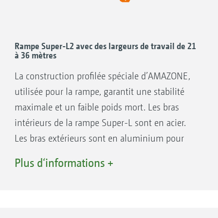
Rampe Super-L2 avec des largeurs de travail de 21
à 36 mètres
La construction profilée spéciale d’AMAZONE,
utilisée pour la rampe, garantit une stabilité
maximale et un faible poids mort. Les bras
intérieurs de la rampe Super-L sont en acier.
Les bras extérieurs sont en aluminium pour
minimiser le poids global. Les bras extérieurs
1. Pour les UX 4201 Super, UX 5201 Super, UX 6201
Plus d‘informations +
Super, UX 7601 Super et UX 8601 Super
légers réduisent le poids, donc l’inertie en
2. Pour l‘UX 11201 Super
bout de rampe. Le suivi régulier de la rampe
au niveau des tronçons finaux est
particulièrement important, en particulier avec