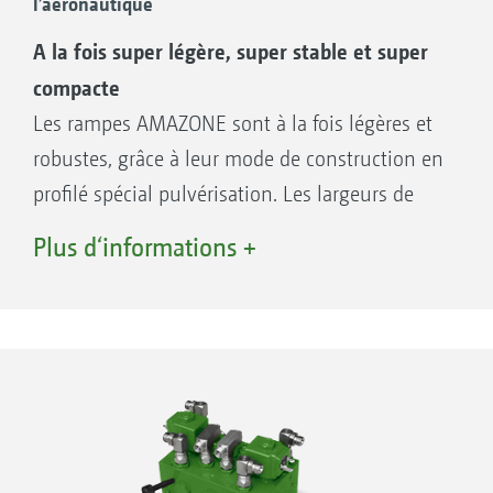
l’aéronautique
A la fois super légère, super stable et super
compacte
Les rampes AMAZONE sont à la fois légères et
robustes, grâce à leur mode de construction en
profilé spécial pulvérisation. Les largeurs de
rampe de 21 à 48 m permettent une
Plus d‘informations +
adaptation optimale à la structure de
l'exploitation. La qualité exceptionnelle
garantit une longévité importante, même avec
des rendements horaires très élevés. Les
dimensions compactes avec des largeurs au
transport à partir de 2,40 m contribuent à la
sécurité routière.