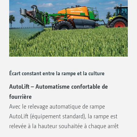
Repliage unilatéral avec vitesse
d’avancement réduite (6 km/h maxi)
Réduction de rampe
Correction d'assiette
Pliages Flex
Écart constant entre la rampe et la culture
Avec le pliage Flex 1 et le pliage Flex 2,
AMAZONE propose deux repliages
AutoLift – Automatisme confortable de
électrohydrauliques de rampe. Chaque
fourrière
articulation est dotée d’un bloc de commande
Avec le relevage automatique de rampe
électro-hydraulique, piloté directement par le
AutoLift (équipement standard), la rampe est
logiciel machine. Ce système permet des
relevée à la hauteur souhaitée à chaque arrêt
repliages très rapides. Dès que le premier bras
de la pulvérisation. Au démarrage de la