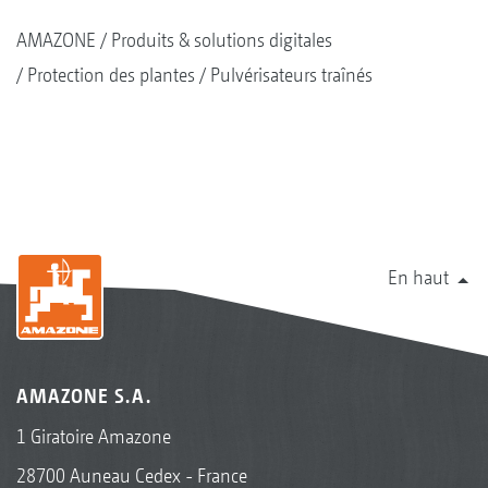
capteurs d’accélération dans les extrémités de
AMAZONE
Produits & solutions digitales
rampe qui contrecarrent les oscillations
Protection des plantes
Pulvérisateurs traînés
horizontales – et bien avant qu’une oscillation
soit visible à l'œil nu. »("profi" - « Test
Amazone UX 4201 Super » · 02/2020)
En haut
AMAZONE S.A.
1 Giratoire Amazone
28700 Auneau Cedex - France