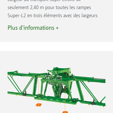
Un débattement central particulièrement
seulement 2,40 m pour toutes les rampes
important pour le suivi parallèle des rampes
Super-L2 en trois éléments avec des largeurs
les plus larges
de travail de 21, 24, 27 et 28 m. Largeur au
Plus d‘informations +
Des éléments ressorts et amortisseurs
transport exceptionnelle de seulement 2,60 m
combinés pour une fixation amortie face
pour toutes les rampes Super-L2 en quatre
aux mouvements verticaux
éléments avec des largeurs de travail de 27,
Un système intégré composé de tôles frein
28, 30, 32, 33 et 36 m (UX 6201 : 2,80m). La
et de silentblocs pour l'amortissement des
largeur au transport de la rampe Super-L3 est
mouvements de fouettement
de 2,50 m minimum, avec des largeurs de
travail de 30 m, 33 m et 36 m. A partir des
largeurs de travail de 39 m, la largeur au
transport est de 2,99 m maximum.