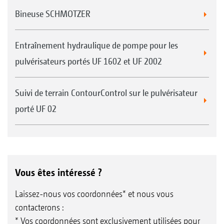
Bineuse SCHMOTZER
Entraînement hydraulique de pompe pour les
pulvérisateurs portés UF 1602 et UF 2002
Suivi de terrain ContourControl sur le pulvérisateur
porté UF 02
1.
Objectif :
Éviter les mouvements négatifs, verticaux
Amortissement tridimensionnel asymétrique, surtout
de la rampe
en entrée et en sortie de courbes
2.
Objectif :
Éviter les mouvements négatifs
horizontaux de la rampe
3. 6 capteurs à ultrasons pour ContourControl
4. Sens d’avancement
Vous êtes intéressé ?
5. 2 capteurs d’accélération pour SwingStop
6. Vérins SwingStop
Laissez-nous vos coordonnées* et nous vous
contacterons :
* Vos coordonnées sont exclusivement utilisées pour