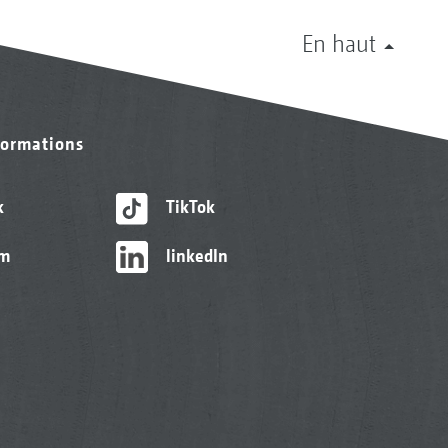
En haut
formations
k
TikTok
am
linkedIn