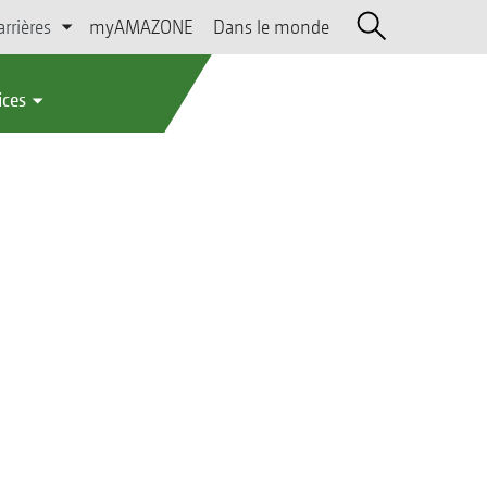
arrières
myAMAZONE
Dans le monde
ices