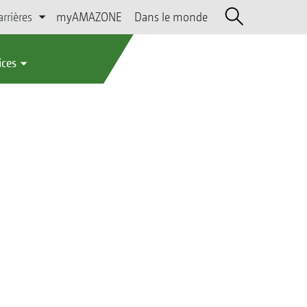
arrières
myAMAZONE
Dans le monde
ices