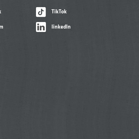
k
TikTok
am
linkedIn