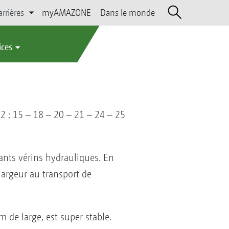
arrières
myAMAZONE
Dans le monde
ices
2 : 15 – 18 – 20 – 21 – 24 – 25
nts vérins hydrauliques. En
largeur au transport de
m de large, est super stable.