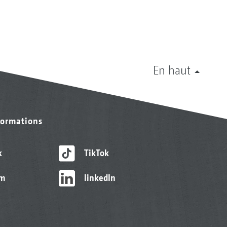
En haut
formations
k
TikTok
am
linkedIn