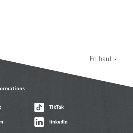
En haut
formations
k
TikTok
am
linkedIn