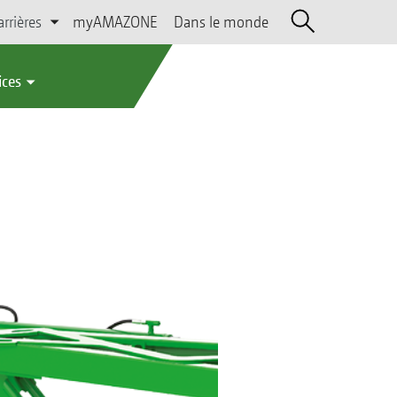
arrières
myAMAZONE
Dans le monde
ices