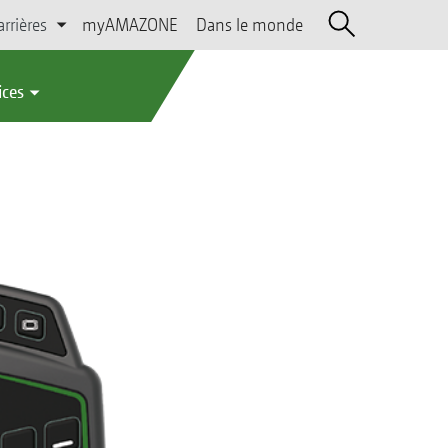
arrières
myAMAZONE
Dans le monde
ices