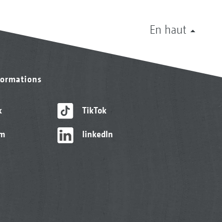
En haut
formations
k
TikTok
am
linkedIn