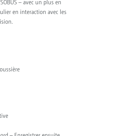
 ISOBUS – avec un plus en
culier en interaction avec les
ision.
poussière
tive
bord – Enregistrer ensuite